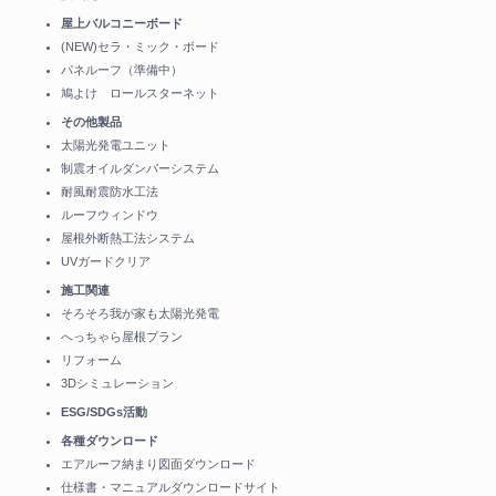
屋上バルコニーボード
(NEW)セラ・ミック・ボード
パネルーフ（準備中）
鳩よけ ロールスターネット
その他製品
太陽光発電ユニット
制震オイルダンパーシステム
耐風耐震防水工法
ルーフウィンドウ
屋根外断熱工法システム
UVガードクリア
施工関連
そろそろ我が家も太陽光発電
へっちゃら屋根プラン
リフォーム
3Dシミュレーション
ESG/SDGs活動
各種ダウンロード
エアルーフ納まり図面ダウンロード
仕様書・マニュアルダウンロードサイト