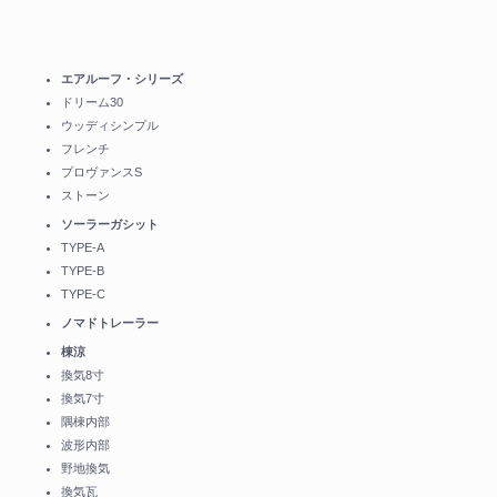
エアルーフ・シリーズ
ドリーム30
ウッディシンプル
フレンチ
プロヴァンスS
ストーン
ソーラーガシット
TYPE-A
TYPE-B
TYPE-C
ノマドトレーラー
棟涼
換気8寸
換気7寸
隅棟内部
波形内部
野地換気
換気瓦