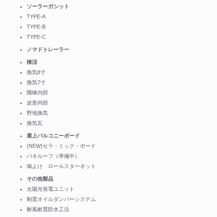
ソーラーガシット
TYPE-A
TYPE-B
TYPE-C
ノマドトレーラー
棟涼
換気8寸
換気7寸
隅棟内部
波形内部
野地換気
換気瓦
屋上バルコニーボード
(NEW)セラ・ミック・ボード
パネルーフ（準備中）
鳩よけ ロールスターネット
その他製品
太陽光発電ユニット
制震オイルダンパーシステム
耐風耐震防水工法