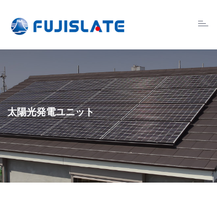
Toggl
naviga
太陽光発電ユニット