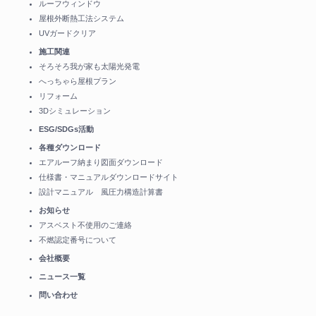
ルーフウィンドウ
屋根外断熱工法システム
UVガードクリア
施工関連
そろそろ我が家も太陽光発電
へっちゃら屋根プラン
リフォーム
3Dシミュレーション
ESG/SDGs活動
各種ダウンロード
エアルーフ納まり図面ダウンロード
仕様書・マニュアルダウンロードサイト
設計マニュアル 風圧力構造計算書
お知らせ
アスベスト不使用のご連絡
不燃認定番号について
会社概要
ニュース一覧
問い合わせ