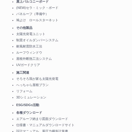
屋上バルコニーボード
(NEW)セラ・ミック・ボード
パネルーフ（準備中）
鳩よけ ロールスターネット
その他製品
太陽光発電ユニット
制震オイルダンパーシステム
耐風耐震防水工法
ルーフウィンドウ
屋根外断熱工法システム
UVガードクリア
施工関連
そろそろ我が家も太陽光発電
へっちゃら屋根プラン
リフォーム
3Dシミュレーション
ESG/SDGs活動
各種ダウンロード
エアルーフ納まり図面ダウンロード
仕様書・マニュアルダウンロードサイト
設計マニュアル 風圧力構造計算書