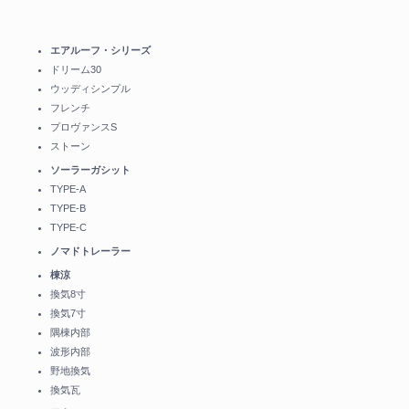
エアルーフ・シリーズ
ドリーム30
ウッディシンプル
フレンチ
プロヴァンスS
ストーン
ソーラーガシット
TYPE-A
TYPE-B
TYPE-C
ノマドトレーラー
棟涼
換気8寸
換気7寸
隅棟内部
波形内部
野地換気
換気瓦