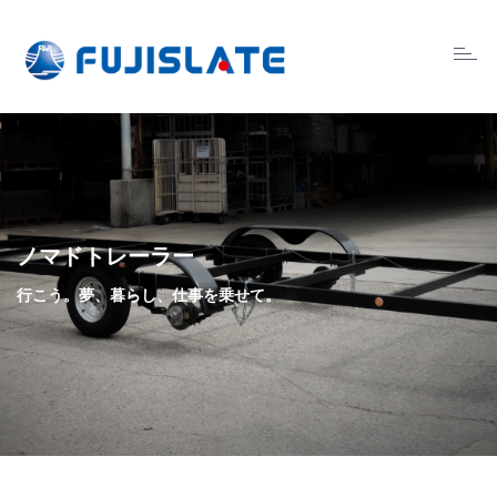
Toggl
naviga
ノマドトレーラー
行こう。夢、暮らし、仕事を乗せて。