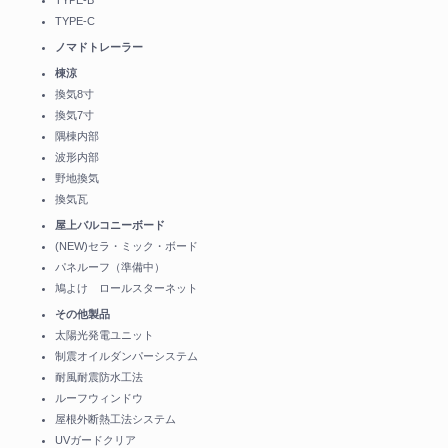
TYPE-B
TYPE-C
ノマドトレーラー
棟涼
換気8寸
換気7寸
隅棟内部
波形内部
野地換気
換気瓦
屋上バルコニーボード
(NEW)セラ・ミック・ボード
パネルーフ（準備中）
鳩よけ ロールスターネット
その他製品
太陽光発電ユニット
制震オイルダンパーシステム
耐風耐震防水工法
ルーフウィンドウ
屋根外断熱工法システム
UVガードクリア