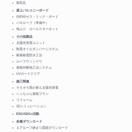
換気瓦
屋上バルコニーボード
(NEW)セラ・ミック・ボード
パネルーフ（準備中）
鳩よけ ロールスターネット
その他製品
太陽光発電ユニット
制震オイルダンパーシステム
耐風耐震防水工法
ルーフウィンドウ
屋根外断熱工法システム
UVガードクリア
施工関連
そろそろ我が家も太陽光発電
へっちゃら屋根プラン
リフォーム
3Dシミュレーション
ESG/SDGs活動
各種ダウンロード
エアルーフ納まり図面ダウンロード