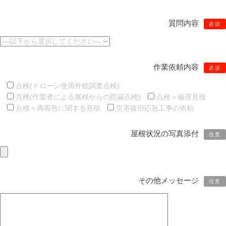
質問内容
必須
作業依頼内容
必須
点検(ドローン使用外観調査点検)
点検(作業者による屋根からの雨漏点検)
点検＋修理見積
点検＋再着色に関する見積
災害復旧応急工事の依頼
屋根状況の写真添付
任意
その他メッセージ
任意