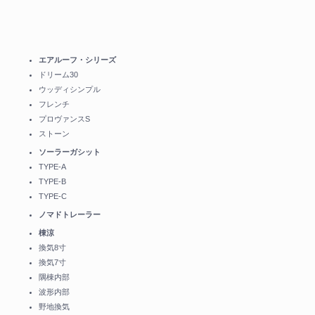
エアルーフ・シリーズ
ドリーム30
ウッディシンプル
フレンチ
プロヴァンスS
ストーン
ソーラーガシット
TYPE-A
TYPE-B
TYPE-C
ノマドトレーラー
棟涼
換気8寸
換気7寸
隅棟内部
波形内部
野地換気