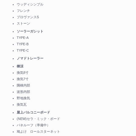
ウッディシンプル
フレンチ
プロヴァンスS
ストーン
ソーラーガシット
TYPE-A
TYPE-B
TYPE-C
ノマドトレーラー
棟涼
換気8寸
換気7寸
隅棟内部
波形内部
野地換気
換気瓦
屋上バルコニーボード
(NEW)セラ・ミック・ボード
パネルーフ（準備中）
鳩よけ ロールスターネット