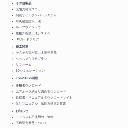
その他製品
太陽光発電ユニット
制震オイルダンパーシステム
耐風耐震防水工法
ルーフウィンドウ
屋根外断熱工法システム
UVガードクリア
施工関連
そろそろ我が家も太陽光発電
へっちゃら屋根プラン
リフォーム
3Dシミュレーション
ESG/SDGs活動
各種ダウンロード
エアルーフ納まり図面ダウンロード
仕様書・マニュアルダウンロードサイト
設計マニュアル 風圧力構造計算書
お知らせ
アスベスト不使用のご連絡
不燃認定番号について