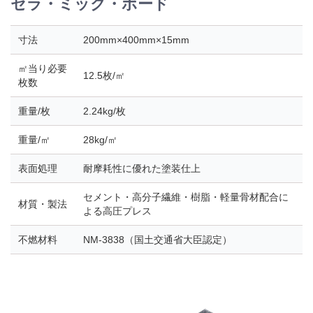
セラ・ミック・ボード
寸法
200mm×400mm×15mm
㎡当り必要
12.5枚/㎡
枚数
重量/枚
2.24kg/枚
重量/㎡
28kg/㎡
表面処理
耐摩耗性に優れた塗装仕上
セメント・高分子繊維・樹脂・軽量骨材配合に
材質・製法
よる高圧プレス
不燃材料
NM-3838（国土交通省大臣認定）