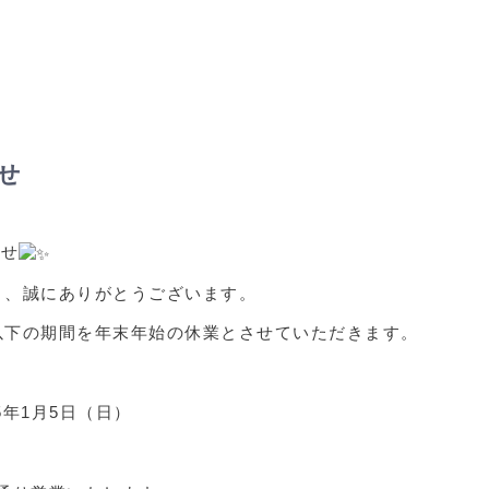
製品情報
会社概要
ESG/SDGS活動
各種ダウンロード
ON
せ
らせ
り、誠にありがとうございます。
以下の期間を年末年始の休業とさせていただきます。
25年1月5日（日）