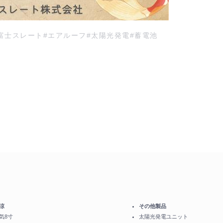
富士スレート
#エアルーフ
#太陽光発電
#蓄電池
涼
その他製品
気8寸
太陽光発電ユニット