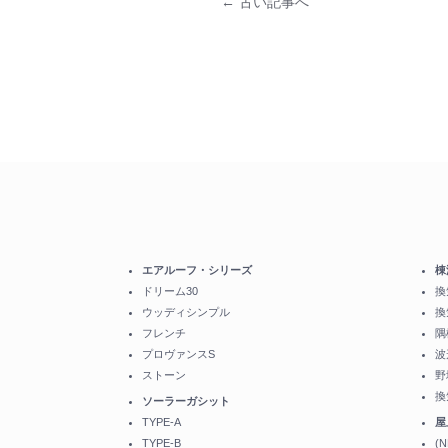
← 古い記事へ
エアルーフ・シリーズ
棟
ドリーム30
換
ウッディシンプル
換
フレンチ
隅
プロヴァンスS
波
ストーン
野
換
ソーラーガシット
TYPE-A
屋
TYPE-B
(