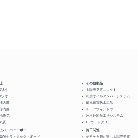
涼
その他製品
気8寸
太陽光発電ユニット
気7寸
制震オイルダンパーシステム
棟内部
耐風耐震防水工法
形内部
ルーフウィンドウ
地換気
屋根外断熱工法システム
気瓦
UVガードクリア
上バルコニーボード
施工関連
NEW)セラ・ミック・ボード
そろそろ我が家も太陽光発電