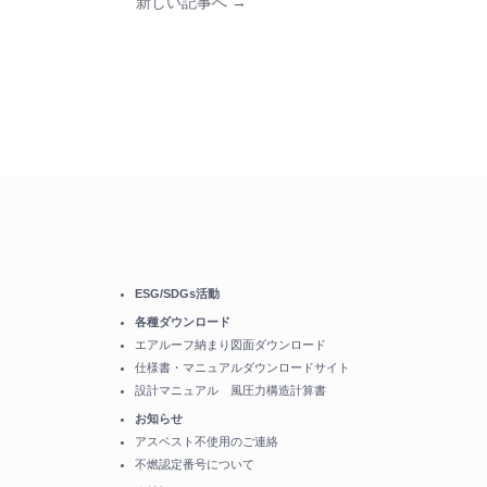
新しい記事へ →
ESG/SDGs活動
各種ダウンロード
エアルーフ納まり図面ダウンロード
仕様書・マニュアルダウンロードサイト
設計マニュアル 風圧力構造計算書
お知らせ
アスベスト不使用のご連絡
不燃認定番号について