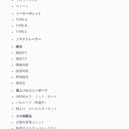
プロヴァンスS
ストーン
ソーラーガシット
TYPE-A
TYPE-B
TYPE-C
ノマドトレーラー
棟涼
換気8寸
換気7寸
隅棟内部
波形内部
野地換気
換気瓦
屋上バルコニーボード
(NEW)セラ・ミック・ボード
パネルーフ（準備中）
鳩よけ ロールスターネット
その他製品
太陽光発電ユニット
制震オイルダンパーシステム