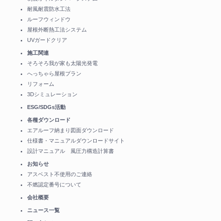
耐風耐震防水工法
ルーフウィンドウ
屋根外断熱工法システム
UVガードクリア
施工関連
そろそろ我が家も太陽光発電
へっちゃら屋根プラン
リフォーム
3Dシミュレーション
ESG/SDGs活動
各種ダウンロード
エアルーフ納まり図面ダウンロード
仕様書・マニュアルダウンロードサイト
設計マニュアル 風圧力構造計算書
お知らせ
アスベスト不使用のご連絡
不燃認定番号について
会社概要
ニュース一覧